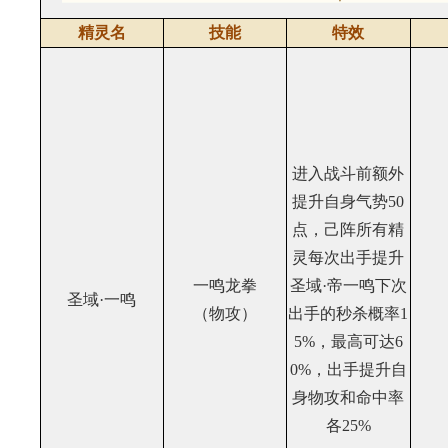
精灵名
技能
特效
进入战斗前额外
提升自身气势50
点，己阵所有精
灵每次出手提升
一鸣龙拳
圣域·帝一鸣下次
圣域·一鸣
（物攻）
出手的秒杀概率1
5%，最高可达6
0%，出手提升自
身物攻和命中率
各25%