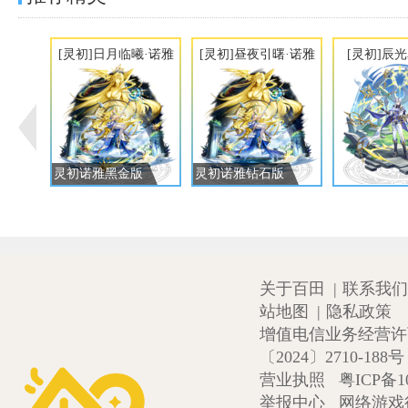
[灵初]日月临曦·诺雅
[灵初]昼夜引曙·诺雅
[灵初]辰
灵初诺雅黑金版
灵初诺雅钻石版
关于百田
|
联系我们
站地图
|
隐私政策
增值电信业务经营许可证
〔2024〕2710-188号
营业执照
粤ICP备1
举报中心
网络游戏