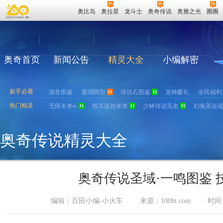
奥比岛
奥拉星
龙斗士
奥奇传说
奥雅之光
圈圈
奥奇首页
新闻公告
精灵大全
小编解密
新手必看
源兽图鉴
最强阵型
传说石图鉴
龙神豪礼
全民福利
热门精灵
无限未来∞
猫耳派对未来
少林传说无名
幻兔茶会
奥奇传说精灵大全
奥奇传说圣域·一鸣图鉴 
编辑：百田小编-小火车
来源：
100bt.com
时间：2