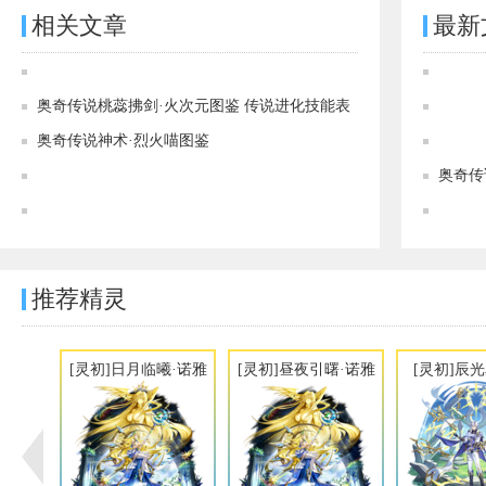
相关文章
最新
奥奇传说[灵初]惊魂幻戏·魔术师图鉴 传说进化技能表
奥奇传说桃蕊拂剑·火次元图鉴 传说进化技能表
奥奇传说神术·烈火喵图鉴
奥奇传说[神运]炽火誓约·爱灵图鉴 传说进化技能表
奥奇传
奥奇传说此心初悸·爱灵（神火）图鉴 传说进化技能表
推荐精灵
[灵初]日月临曦·诺雅
[灵初]昼夜引曙·诺雅
[灵初]辰