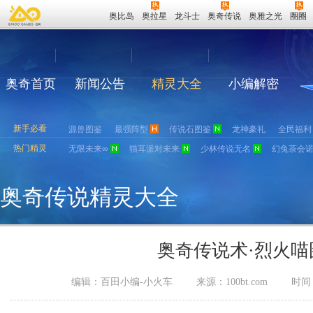
奥比岛
奥拉星
龙斗士
奥奇传说
奥雅之光
圈圈
奥奇首页
新闻公告
精灵大全
小编解密
新手必看
源兽图鉴
最强阵型
传说石图鉴
龙神豪礼
全民福利
热门精灵
无限未来∞
猫耳派对未来
少林传说无名
幻兔茶会
奥奇传说精灵大全
奥奇传说术·烈火喵
编辑：百田小编-小火车
来源：
100bt.com
时间：2