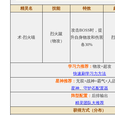
精灵名
技能
特效
攻击BOSS时，提
烈火蹴
术·烈火喵
升自身物攻和伤害
（物攻）
各30%
学习力推荐：
物攻+超攻
快速刷学习力方法
星神推荐：
无双+战神+霸气+人
星神、守护石配置器
阵型配置：
后排输出
精灵团队大推荐
获得方式（分布）