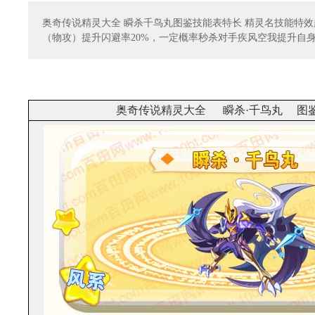
奥奇传说精灵大全 瞬杀千鸟丸图鉴技能表特长 精灵名技能特
（物攻）提升闪避率20%，一定概率秒杀对手疾风空我提升自
奥奇传说精灵大全 瞬杀·千鸟丸 图