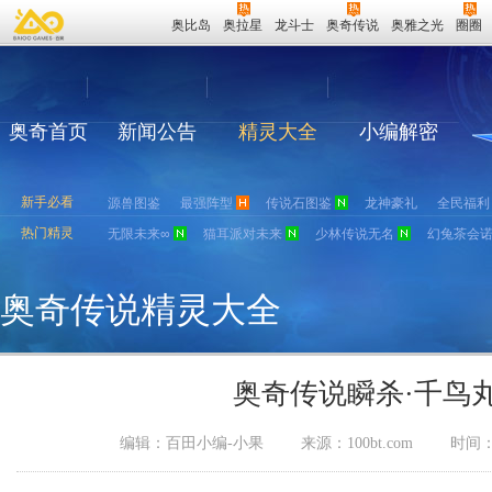
奥比岛
奥拉星
龙斗士
奥奇传说
奥雅之光
圈圈
奥奇首页
新闻公告
精灵大全
小编解密
新手必看
源兽图鉴
最强阵型
传说石图鉴
龙神豪礼
全民福利
热门精灵
无限未来∞
猫耳派对未来
少林传说无名
幻兔茶会
奥奇传说精灵大全
奥奇传说瞬杀·千鸟
编辑：百田小编-小果
来源：
100bt.com
时间：2