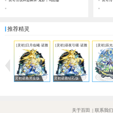
奥奇传说神迹瞬杀·鬼影千鸟图鉴
奥奇传
奥奇传说[神运]杀神铸魂·死令图鉴 传说进化技能表
推荐精灵
[灵初]日月临曦·诺雅
[灵初]昼夜引曙·诺雅
[灵初]辰
灵初诺雅黑金版
灵初诺雅钻石版
关于百田
|
联系我们