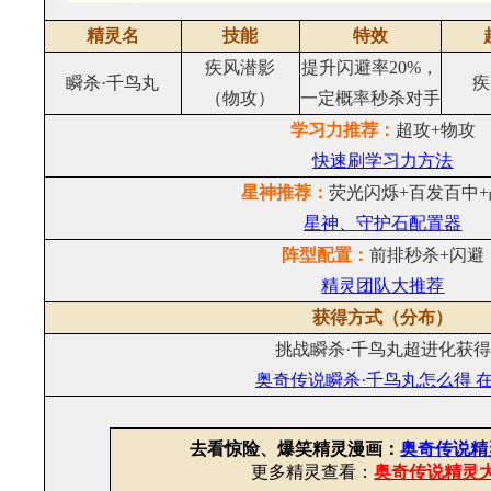
精灵名
技能
特效
疾风潜影
提升闪避率20%，
瞬杀·千鸟丸
疾
（物攻）
一定概率秒杀对手
学习力推荐：
超攻+物攻
快速刷学习力方法
星神推荐：
荧光闪烁+百发百中
星神、守护石配置器
阵型配置：
前排秒杀+闪避
精灵团队大推荐
获得方式（分布）
挑战瞬杀·千鸟丸超进化获得
奥奇传说瞬杀·千鸟丸怎么得 
去看惊险、爆笑精灵漫画：
奥奇传说精
更多精灵查看：
奥奇传说精灵