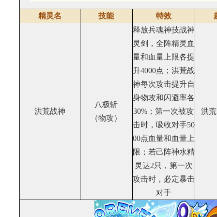
精灵名
技能
特效
释放兵魂神技战神
灵剑，全阵精灵血
量和血量上限各提
升4000点；洪荒战
神每次攻击提升自
身物攻和闪避率各
八极斩
洪荒战神
30%；第一次被攻
洪荒
（物攻）
击时，吸收对手50
00点血量和血量上
限；若己阵神水精
灵达2只，第一次
攻击时，必定暴击
对手