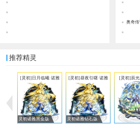
奥奇传说[灵初]苍啸八荒·天蛮王图鉴 传说进化技能表
奥奇传说[神运]仙荒地皇·女娲图鉴 传说进化技能表
奥奇传说[灵初]岩风荒原·泰德图鉴 传说进化技能表
奥奇传
奥奇传说[神运]八荒伏苍·天蛮王图鉴 传说进化技能表
推荐精灵
[灵初]日月临曦·诺雅
[灵初]昼夜引曙·诺雅
[灵初]辰
灵初诺雅黑金版
灵初诺雅钻石版