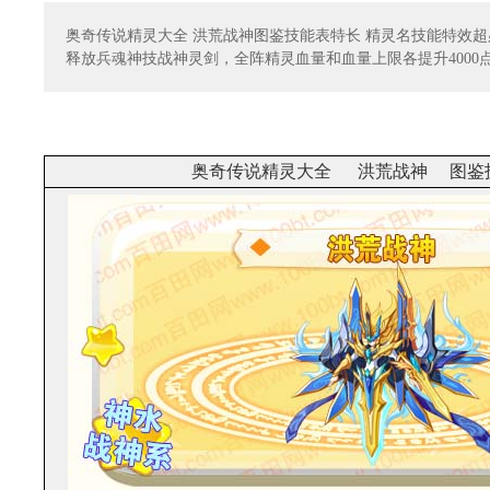
奥奇传说精灵大全 洪荒战神图鉴技能表特长 精灵名技能特效
释放兵魂神技战神灵剑，全阵精灵血量和血量上限各提升4000
奥奇传说精灵大全 洪荒战神 图鉴