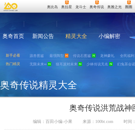
奥比岛
奥拉星
龙斗士
奥奇传说
奥雅之光
圈圈
奥奇首页
新闻公告
精灵大全
小编解密
新手必看
源兽图鉴
最强阵型
传说石图鉴
龙神豪礼
全民福利
热门精灵
无限未来∞
猫耳派对未来
少林传说无名
幻兔茶会
奥奇传说精灵大全
奥奇传说洪荒战神
编辑：百田小编-小果
来源：
100bt.com
时间：2