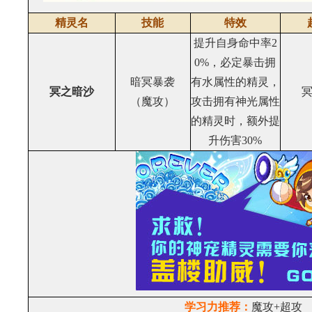
精灵名
技能
特效
提升自身命中率2
0%，必定暴击拥
暗冥暴袭
有水属性的精灵，
冥之暗沙
（魔攻）
攻击拥有神光属性
的精灵时，额外提
升伤害30%
学习力推荐：
魔攻+超攻