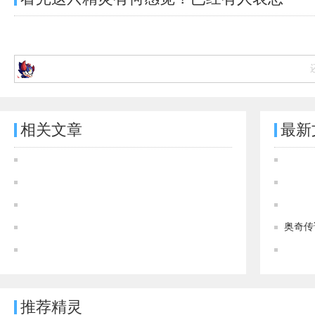
相关文章
最新
奥奇传说冥之暗沙解析 冥之暗沙极限战斗力多少
奥奇传说[灵初]大漠沙海·洛萨图鉴 传说进化技能表
奥奇传说[灵初]曜冥圣魔·大天使图鉴 传说进化技能表
奥奇传说玉魄衔雪·正理（神暗）图鉴 传说进化技能表
奥奇传
奥奇传说[神运]奇迹影冥·修尔图鉴 传说进化技能表
推荐精灵