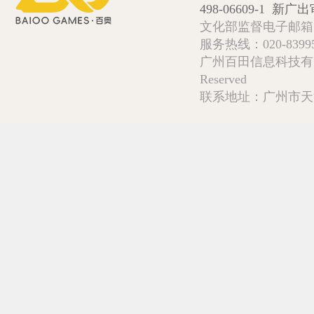
498-06609-1
新广出审
文化部监督电子邮箱:wlw
服务热线：020-839952
广州百田信息科技有限公司 Copy
Reserved
联系地址：广州市天河