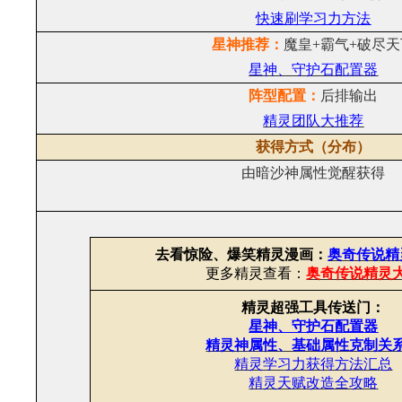
快速刷学习力方法
星神推荐：
魔皇+霸气+破尽天
星神、守护石配置器
阵型配置：
后排输出
精灵团队大推荐
获得方式（分布）
由暗沙神属性觉醒获得
去看惊险、爆笑精灵漫画：
奥奇传说精
更多精灵查看：
奥奇传说精灵
精灵超强工具传送门：
星神、守护石配置器
精灵神属性、基础属性克制关
精灵学习力获得方法汇总
精灵天赋改造全攻略