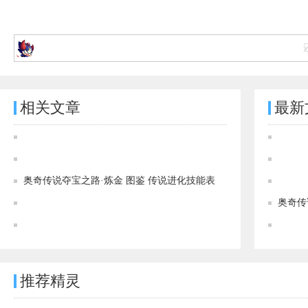
相关文章
最新
奥奇传说炼狱龙兽解析 炼狱龙兽极限战斗力多少
奥奇传说[灵初]炽狱狂神·龙炎图鉴 传说进化技能表
奥奇传说夺宝之路·炼金 图鉴 传说进化技能表
奥奇传说[神运]罪渊帝狱·但丁图鉴 传说进化技能表
奥奇传
奥奇传说[神运]深渊帝狱·但丁图鉴 传说进化技能表
推荐精灵