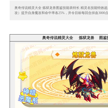
奥奇传说精灵大全 炼狱龙兽图鉴技能表特长 精灵名技能特效
攻）提升自身魔攻和命中率各25%，并令目标每回合掉血3000
奥奇传说精灵大全
炼狱龙兽
图鉴