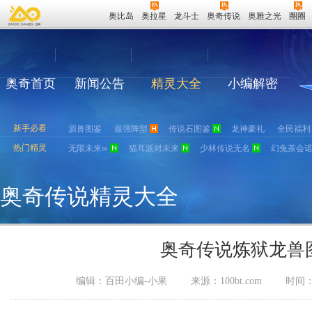
奥比岛
奥拉星
龙斗士
奥奇传说
奥雅之光
圈圈
奥奇首页
新闻公告
精灵大全
小编解密
新手必看
源兽图鉴
最强阵型
传说石图鉴
龙神豪礼
全民福利
热门精灵
无限未来∞
猫耳派对未来
少林传说无名
幻兔茶会
奥奇传说精灵大全
奥奇传说炼狱龙兽
编辑：百田小编-小果
来源：
100bt.com
时间：2