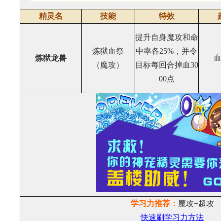
精灵名
技能
特效
提升自身魔攻和命
炼狱血祭
中率各25%，并令
炼狱龙兽
（魔攻）
目标每回合掉血30
00点
学习力推荐：
魔攻+超攻
快速刷学习力方法