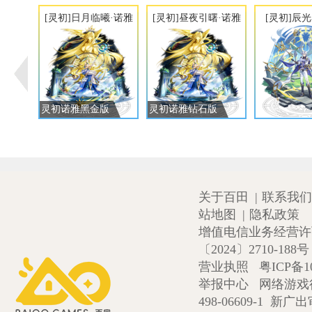
[灵初]日月临曦·诺雅
[灵初]昼夜引曙·诺雅
[灵初]辰
灵初诺雅黑金版
灵初诺雅钻石版
关于百田
|
联系我们
站地图
|
隐私政策
增值电信业务经营许可证
〔2024〕2710-188号
营业执照
粤ICP备1
举报中心
网络游戏
498-06609-1
新广出审