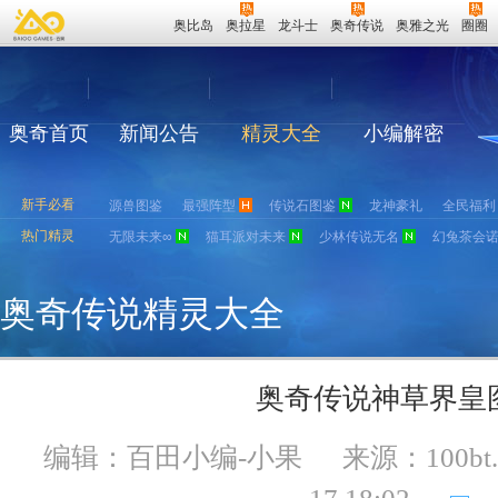
奥比岛
奥拉星
龙斗士
奥奇传说
奥雅之光
圈圈
奥奇首页
新闻公告
精灵大全
小编解密
新手必看
源兽图鉴
最强阵型
传说石图鉴
龙神豪礼
全民福利
热门精灵
无限未来∞
猫耳派对未来
少林传说无名
幻兔茶会
奥奇传说精灵大全
奥奇传说神草界皇
编辑：百田小编-小果
来源：
100bt