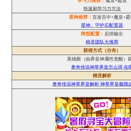
学习力推荐：
魔攻+超攻
快速刷学习力方法
星神推荐：
百发百中+魔皇+霸
星神、守护石配置器
阵型配置：
后排输出
精灵团队大推荐
获得方式（分布）
英雄殿（由界皇神属性觉醒）
奥奇传说神草界皇怎么得 在
精灵解析
奥奇传说神草界皇解析 神草界皇极限