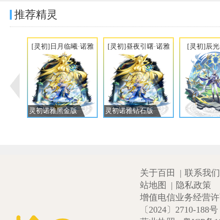
推荐精灵
[灵初]日月临曦·诺雅
[灵初]昼夜引曙·诺雅
[灵初]辰
灵初诺雅黑金版
灵初诺雅钻石版
关于百田
|
联系我们
站地图
|
隐私政策
增值电信业务经营许可证
〔2024〕2710-188号