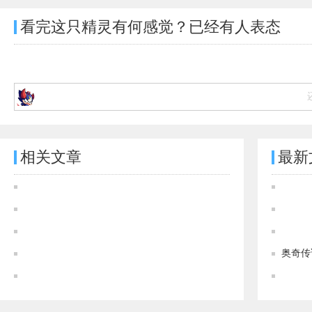
看完这只精灵有何感觉？已经有
人表态
相关文章
最新
奥奇传说神草界皇解析 神草界皇极限战斗力多少
奥奇传说[灵初]创界守域·界皇图鉴 传说进化技能表
奥奇传说[灵初]创界神玄·昆仑图鉴 传说进化技能表
奥奇传说[神运]裁律龙皇·阿瑞斯图鉴 传说进化技能表
奥奇传
奥奇传说[神运]星极龙皇·帝释天图鉴 传说进化技能表