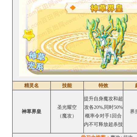
精灵名
技能
特效
提升自身魔攻和超
圣光耀空
攻各20%,同时50%
神草界皇
界
（魔攻）
概率令对手1回合
内不可释放超杀技