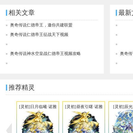
相关文章
最新
奥奇传说仁德帝王，邀你共建联盟
奥奇传说仁德帝王征战天下视频
奥奇传说仁德帝王解析 仁德帝王极限战斗力多少
奥奇传说神水空皇战仁德帝王视频攻略
奥奇传
奥奇传说[灵初]成仁烛烬·坎德尔图鉴 传说进化技能表
推荐精灵
[灵初]日月临曦·诺雅
[灵初]昼夜引曙·诺雅
[灵初]辰