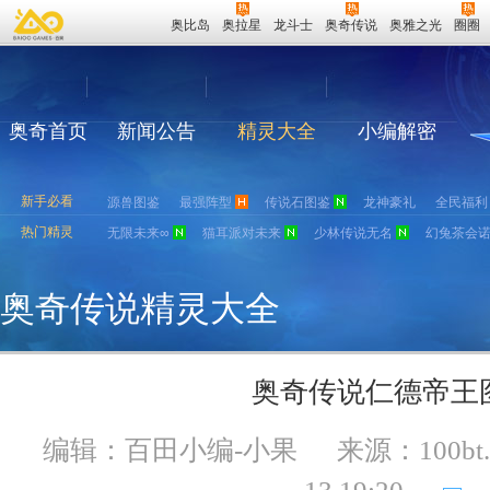
奥比岛
奥拉星
龙斗士
奥奇传说
奥雅之光
圈圈
奥奇首页
新闻公告
精灵大全
小编解密
新手必看
源兽图鉴
最强阵型
传说石图鉴
龙神豪礼
全民福利
热门精灵
无限未来∞
猫耳派对未来
少林传说无名
幻兔茶会
奥奇传说精灵大全
奥奇传说仁德帝王
编辑：百田小编-小果
来源：
100bt