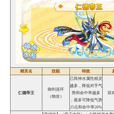
精灵名
技能
特效
己阵神水属性精灵
越多，降低对手气
御剑连环
仁德帝王
势和命中率越多
双
（物攻）
，最多可降低气势
25点和命中率20%