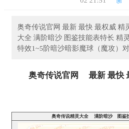
02 21:51
奥奇传说官网 最新 最快 最权威 
大全 满阶暗沙 图鉴技能表特长 精
特效1~5阶暗沙暗影魔球（魔攻）
奥奇传说官网 最新 最快 
奥奇传说精灵大全 满阶暗沙 图鉴