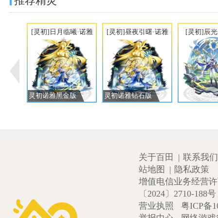
推荐精灵
[灵初]日月临曦·诺雅
[灵初]昼夜引曙·诺雅
[灵初]辰
灵初诺雅黑金版
灵初诺雅钻石版
关于百田
|
联系我们
站地图
|
隐私政策
增值电信业务经营许可证
〔2024〕2710-188号
营业执照
粤ICP备1