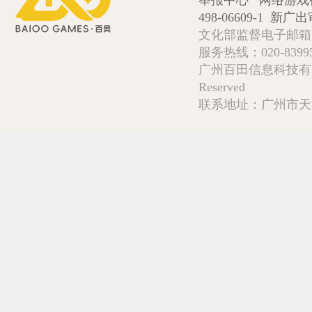
举报中心
网络游戏
498-06609-1
新广出审
文化部监督电子邮箱:wlw
服务热线：020-839952
广州百田信息科技有限公司 Copy
Reserved
联系地址：广州市天河