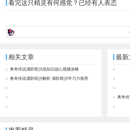
看完这只精灵有何感觉？已经有
人表态
相关文章
最新
奥奇传说满阶暗沙战知识战心视频攻略
奥奇传说满阶暗沙解析 满阶暗沙学习力推荐
奥奇传说[灵初]大漠沙海·洛萨图鉴 传说进化技能表
奥奇传说[灵初]因缘自渡·满月图鉴 传说进化技能表
奥奇传
奥奇传说玉魄衔雪·正理（神暗）图鉴 传说进化技能表