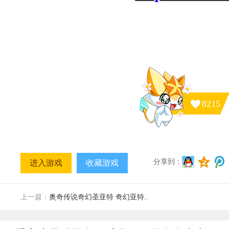
8215
分享到：
进入游戏
收藏游戏
上一篇：
奥奇传说奇幻圣亚特 奇幻亚特..