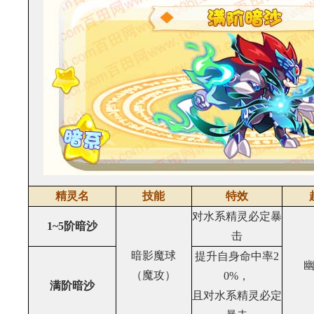
精灵名
技能
特效
对水系精灵必定暴
1~5阶暗沙
击
暗影魔球
提升自身命中率2
（魔攻）
0%，
满阶暗沙
且对水系精灵必定